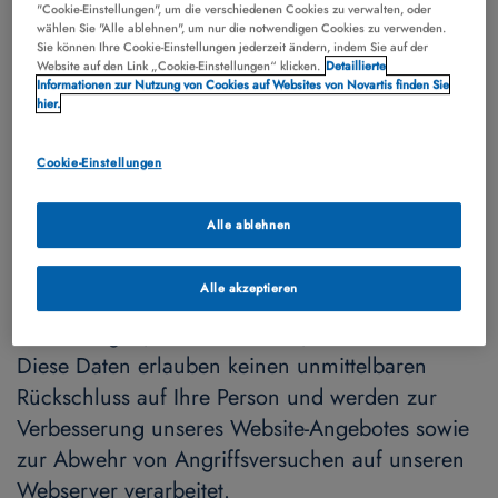
"Cookie-Einstellungen", um die verschiedenen Cookies zu verwalten, oder
Zugriffsdaten, die uns Ihr Internetbrowser aus
wählen Sie "Alle ablehnen", um nur die notwendigen Cookies zu verwenden.
Sie können Ihre Cookie-Einstellungen jederzeit ändern, indem Sie auf der
technischen Gründen zur Bereitstellung der
Website auf den Link „Cookie-Einstellungen“ klicken.
Detaillierte
Website automatisch übermittelt. Je nach
Informationen zur Nutzung von Cookies auf Websites von Novartis finden Sie
hier.
verwendetem Zugriffsprotokoll beinhaltet der
Protokolldatensatz allgemeine Angaben mit den
Cookie-Einstellungen
folgenden Inhalten: Ihre Sitzungsdaten
(Nutzerverhalten, Verweildauer, welche Links
Alle ablehnen
angeklickt wurden, etc.), Ihre gekürzte bzw.
ungekürzte IP-Adresse, Ihre Browser-Version, Ihr
Alle akzeptieren
Betriebssystem, Ihre webseitenspezifischen
Einstellungen, Ihre Cookie-IDs, Ihre Pixel-IDs.
Diese Daten erlauben keinen unmittelbaren
Rückschluss auf Ihre Person und werden zur
Verbesserung unseres Website-Angebotes sowie
zur Abwehr von Angriffsversuchen auf unseren
Webserver verarbeitet.