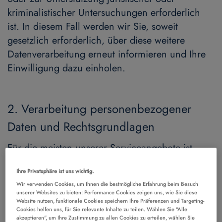
kriminalistischer Untersuchungen erforderlich
ist. In diesem Fall werden wir Sie, soweit
gesetzlich erforderlich, über diese weitere
Datenverarbeitung erneut informieren und Ihre
Einwilligung dazu einholen.
2. Verarbeitung personenbezogener
Daten und Rechtsgrundlagen
Für die meisten unserer Serviceangebote ist
keine Registrierung erforderlich. Sie können also
Ihre Privatsphäre ist uns wichtig.
unsere Website besuchen, ohne uns mitzuteilen,
Wir verwenden Cookies, um Ihnen die bestmögliche Erfahrung beim Besuch
wer Sie sind.
unserer Websites zu bieten: Performance Cookies zeigen uns, wie Sie diese
Website nutzen, funktionale Cookies speichern Ihre Präferenzen und Targeting-
Cookies helfen uns, für Sie relevante Inhalte zu teilen. Wählen Sie "Alle
Wir erheben und verarbeiten lediglich
akzeptieren", um Ihre Zustimmung zu allen Cookies zu erteilen, wählen Sie